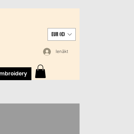
EUR (€)
Ienākt
mbroidery