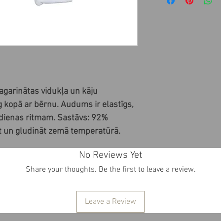
agarinātas vidukļa un kāju 
 kopā ar bērnu. Audums ir elastīgs, 
dienas ritmam. Sastāvs: 92% 
t un gludināt zemā temperatūrā.
No Reviews Yet
Share your thoughts. Be the first to leave a review.
Leave a Review