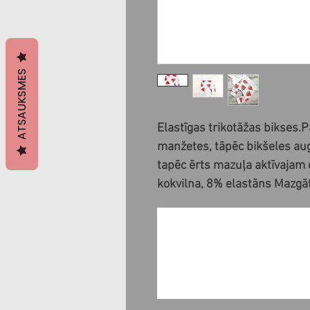
ATSAUKSMES
Elastīgas trikotāžas bikses.P
manžetes, tāpēc bikšeles aug
tapēc ērts mazuļa aktīvajam 
kokvilna, 8% elastāns Mazgā