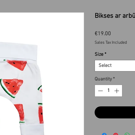
Bikses ar arb
Price
€19.00
Sales Tax Included
Size
*
Select
Quantity
*