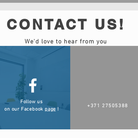
CONTACT US!
We'd love to hear from you
Follow us
+371 27505388
on our Facebook
page
!