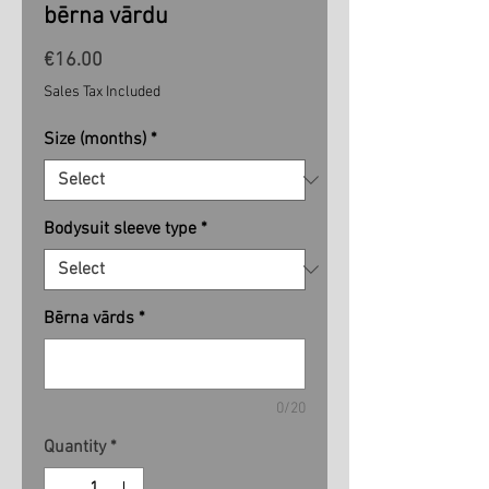
bērna vārdu
Price
€16.00
Sales Tax Included
Size (months)
*
Bodysuit sleeve type
*
Bērna vārds
*
0/20
Quantity
*