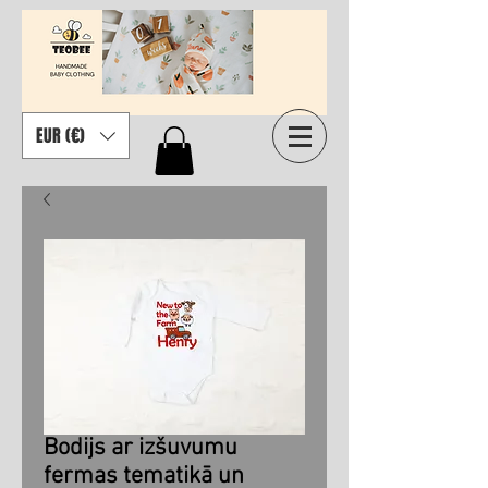
EUR (€)
Bodijs ar izšuvumu
fermas tematikā un