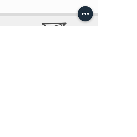
info@teobee.lv
Follow us
on our Facebook
page
!
+371 27505388