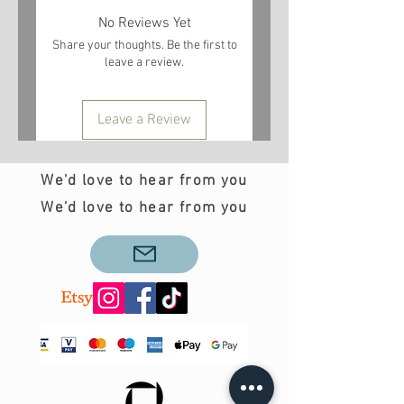
No Reviews Yet
Share your thoughts. Be the first to
leave a review.
Leave a Review
We'd love to hear from you
We'd love to hear from you