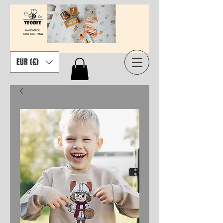
EUR (€)