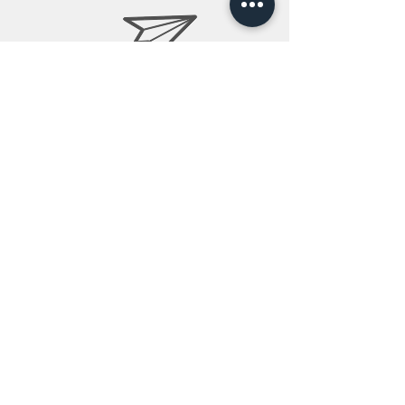
info@teobee.lv
Follow us
on our Facebook
page
!
+371 27505388