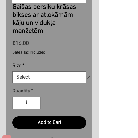
Gaišas persiku krāsas
bikses ar atlokāmām
kāju un vidukļa
manžetēm
Price
€16.00
Sales Tax Included
Size
*
Quantity
*
Add to Cart