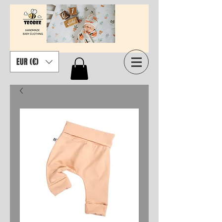
EUR (€)