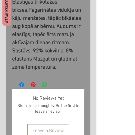
Elastīgas trikotāžas 
ATSAUKSMES
bikses.Pagarinātas vidukļa un 
kāju manžetes, tāpēc bikšeles 
aug kopā ar bērnu. Audums ir 
elastīgs, tapēc ērts mazuļa 
aktīvajam dienas ritmam. 
Sastāvs: 92% kokvilna, 8% 
elastāns Mazgāt un gludināt 
zemā temperatūrā.
No Reviews Yet
Share your thoughts. Be the first to
leave a review.
Leave a Review