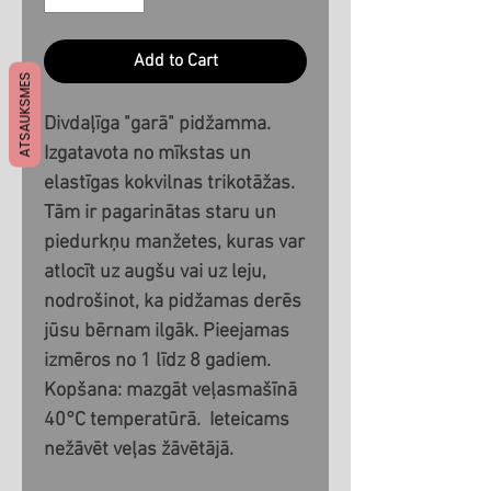
Add to Cart
ATSAUKSMES
Divdaļīga "garā" pidžamma.
Izgatavota no mīkstas un
elastīgas kokvilnas trikotāžas.
Tām ir pagarinātas staru un
piedurkņu manžetes, kuras var
atlocīt uz augšu vai uz leju,
nodrošinot, ka pidžamas derēs
jūsu bērnam ilgāk. Pieejamas
izmēros no 1 līdz 8 gadiem.
Kopšana: mazgāt veļasmašīnā
40°C temperatūrā. Ieteicams
nežāvēt veļas žāvētājā.