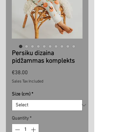
Persiku dizaina
pidžammas komplekts
Price
€38.00
Sales Tax Included
Size (cm)
*
Quantity
*