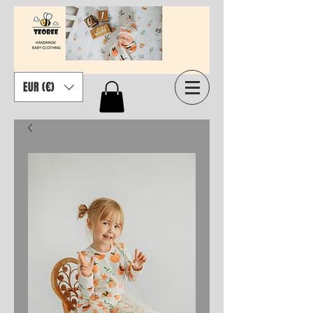
EUR (€)