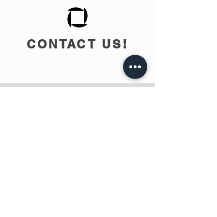
CONTACT US!
info@teobee.lv
Follow us
on our Facebook
page
!