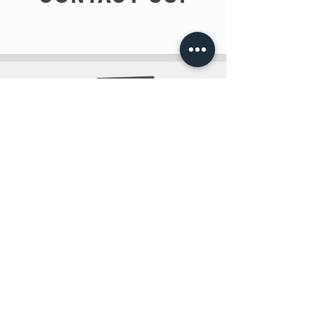
info@teobee.lv
Follow us
on our Facebook
page
!
+371 27505388