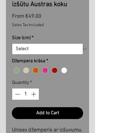
izšūtu Austras koku
Sale
From
€49.00
Price
Sales Tax Included
Size (cm)
*
Džempera krāsa
*
Quantity
*
Add to Cart
Unisex džemperis ar izšuvumu.