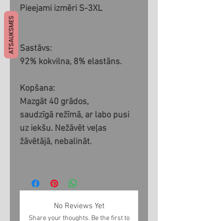
Pieejami izmēri S-3XL
ATSAUKSMES
Sastāvs:
92% kokvilna, 8% elastāns.
Kopšana:
Mazgāt 40 grādos,
saudzīgā režīmā, ar labo pusi
uz iekšu. Nežāvēt veļas
žāvētājā, nebalināt.
No Reviews Yet
Share your thoughts. Be the first to