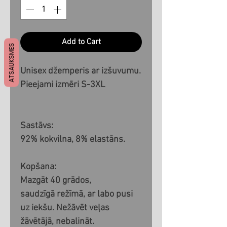
Add to Cart
ATSAUKSMES
Unisex džemperis ar izšuvumu.
Pieejami izmēri S-3XL
Sastāvs:
92% kokvilna, 8% elastāns.
Kopšana:
Mazgāt 40 grādos,
saudzīgā režīmā, ar labo pusi
uz iekšu. Nežāvēt veļas
žāvētājā, nebalināt.