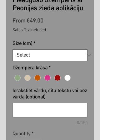
Pieaugušo džemperis ar
Peonijas zieda aplikāciju
Sale
From
€49.00
Price
Sales Tax Included
Size (cm)
*
Džempera krāsa
*
Ierakstiet vārdu, citu tekstu vai bez
vārda (optional)
0/150
Quantity
*