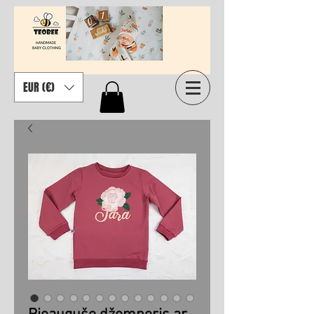
EUR (€)