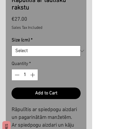
Rāpulītis ar tautisku
rakstu
Price
€27.00
Sales Tax Included
Size (cm)
*
Quantity
*
Add to Cart
Rāpulītis ar spiedpogu aizdari
un pagarinātām manžetēm.
Ar spiedpogu aizdari un kāju