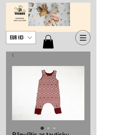
EUR (€)