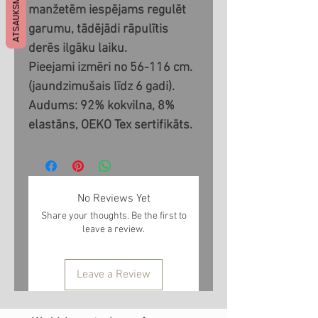
ATSAUKSMES
manžetēm iespējams regulēt
garumu, tādējādi rāpulītis
derēs ilgāku laiku.
Pieejami izmēri no 56-116 cm.
(jaundzimušais līdz 6 gadi).
Audums: 92% kokvilna, 8%
elastāns, OEKO Tex sertifikāts.
No Reviews Yet
Share your thoughts. Be the first to
leave a review.
Leave a Review