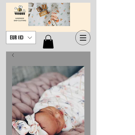
EUR (€)