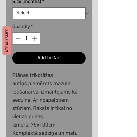
Size (months)
*
Quantity
*
ATSAUKSMES
Add to Cart
Plānas trikotāžas
autiņš piemērots mazuļa
ietīšanai vai izmantojams kā
sedziņa. Ar noapaļotiem
stūriem. Raksts ir tikai no
vienas puses.
Izmērs: 75x100cm
Komplektā sedziņa un matu