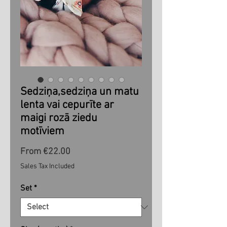
Sedziņa,sedziņa un matu
lenta vai cepurīte ar
maigi rozā ziedu
motīviem
Sale
From
€22.00
Price
Sales Tax Included
Set
*