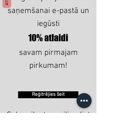
saņemšanai e-pastā un
iegūsti
10% atlaidi
savam pirmajam
pirkumam!
Reģitrējies šeit
Subscribe to mailing list
and get